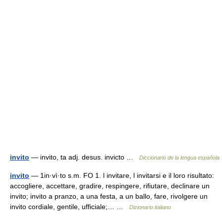
invito
— invito, ta adj. desus. invicto …
Diccionario de la lengua española
invito
— 1in·vì·to s.m. FO 1. l invitare, l invitarsi e il loro risultato:
accogliere, accettare, gradire, respingere, rifiutare, declinare un
invito; invito a pranzo, a una festa, a un ballo, fare, rivolgere un
invito cordiale, gentile, ufficiale;… …
Dizionario italiano