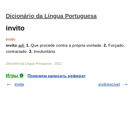
Dicionário da Língua Portuguesa
invito
invito
invito
adj.
1.
Que procede contra a própria vontade.
2.
Forçado,
contrariado.
3.
Involuntário.
Dicionário da Língua Portuguesa
.
2012
.
Игры ⚽
Поможем написать реферат
invite
invitrescível