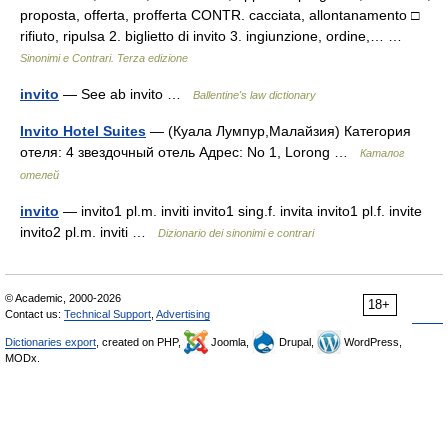
proposta, offerta, profferta CONTR. cacciata, allontanamento □
rifiuto, ripulsa 2. biglietto di invito 3. ingiunzione, ordine,… …
Sinonimi e Contrari. Terza edizione
invito
— See ab invito …
Ballentine's law dictionary
Invito Hotel Suites
— (Куала Лумпур,Малайзия) Категория
отеля: 4 звездочный отель Адрес: No 1, Lorong …
Каталог
отелей
invito
— invito1 pl.m. inviti invito1 sing.f. invita invito1 pl.f. invite
invito2 pl.m. inviti …
Dizionario dei sinonimi e contrari
© Academic, 2000-2026
18+
Contact us:
Technical Support
,
Advertising
Dictionaries export
, created on PHP,
Joomla,
Drupal,
WordPress,
MODx.