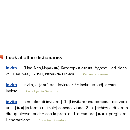
Look at other dictionaries:
Invito
— (Had Nes,Израиль) Категория отеля: Адрес: Had Ness
29, Had Nes, 12950, Израиль Описа …
Каталог отелей
invito
— invito, a (ant.) adj. Invicto. * * * invito, ta. adj. desus.
invicto …
Enciclopedia Universal
invito
— s.m. [der. di invitare ]. 1. [l invitare una persona: ricevere
un i. ] ▶◀ [in forma ufficiale] convocazione. 2. a. [richiesta di fare o
dire qualcosa, anche con la prep. a : i. a cantare ] ▶◀ ↑ preghiera.
‖ esortazione …
Enciclopedia Italiana