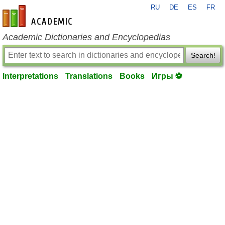
RU
DE
ES
FR
en-academic.com
Academic Dictionaries and Encyclopedias
Search!
Interpretations
Translations
Books
Игры ⚽