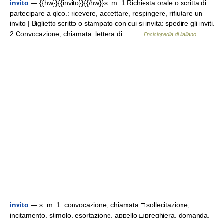
invito
— {{hw}}{{invito}}{{/hw}}s. m. 1 Richiesta orale o scritta di
partecipare a qlco.: ricevere, accettare, respingere, rifiutare un
invito | Biglietto scritto o stampato con cui si invita: spedire gli inviti.
2 Convocazione, chiamata: lettera di… …
Enciclopedia di italiano
invito
— s. m. 1. convocazione, chiamata □ sollecitazione,
incitamento, stimolo, esortazione, appello □ preghiera, domanda,